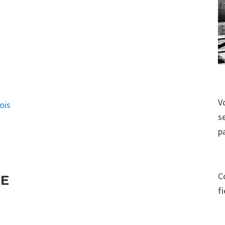
V
ois
s
p
C
IE
f