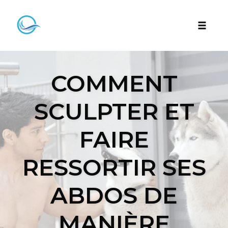
Skip
to
Toggle
content
naviga
COMMENT
SCULPTER ET
FAIRE
RESSORTIR SES
ABDOS DE
MANIÈRE