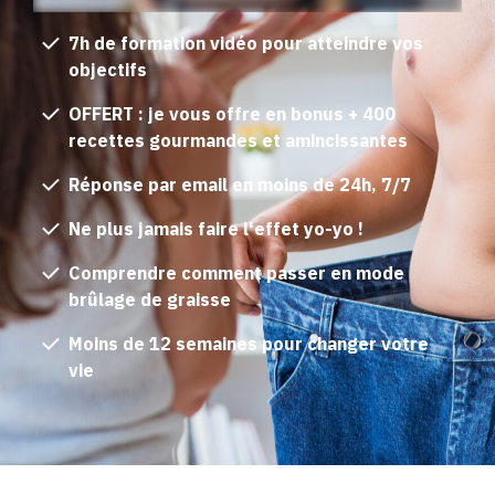
7h de formation vidéo pour atteindre vos
objectifs
OFFERT : je vous offre en bonus + 400
recettes gourmandes et amincissantes
Réponse par email en moins de 24h, 7/7
Ne plus jamais faire l'effet yo-yo !
Comprendre comment passer en mode
brûlage de graisse
Moins de 12 semaines pour changer votre
vie