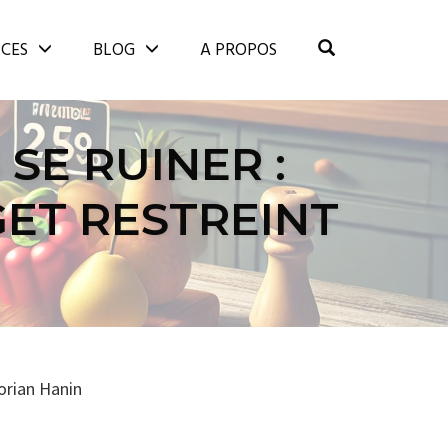
OPEN SEARCH
ICES
BLOG
A PROPOS
SE RUINER :
ET RESTREINT
orian Hanin