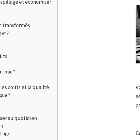
gaspillage et économiser
on transformés
get ?
oûts
 vrac ?
V
les coûts et la qualité
que ?
s
p
ser au quotidien
on
C
illage