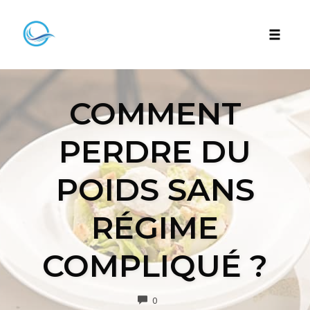
Skip
to
Toggle
content
naviga
COMMENT
PERDRE DU
POIDS SANS
RÉGIME
COMPLIQUÉ ?
COMMENTS
0