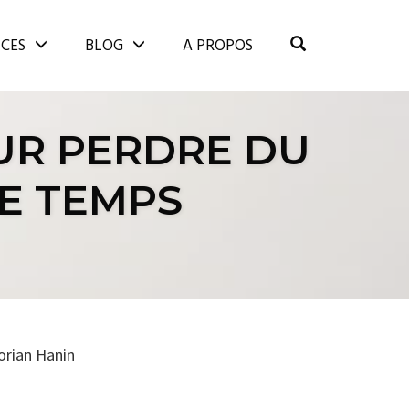
OPEN SEARCH
ICES
BLOG
A PROPOS
OUR PERDRE DU
LE TEMPS
orian Hanin