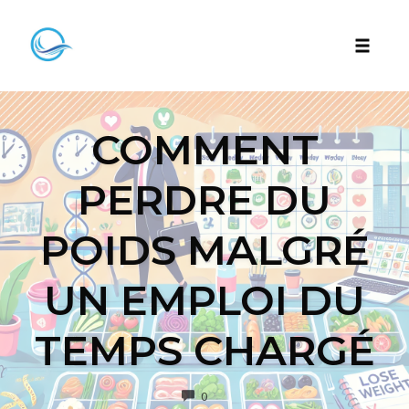
Skip
to
Toggle
content
naviga
COMMENT
PERDRE DU
POIDS MALGRÉ
UN EMPLOI DU
TEMPS CHARGÉ
COMMENTS
0