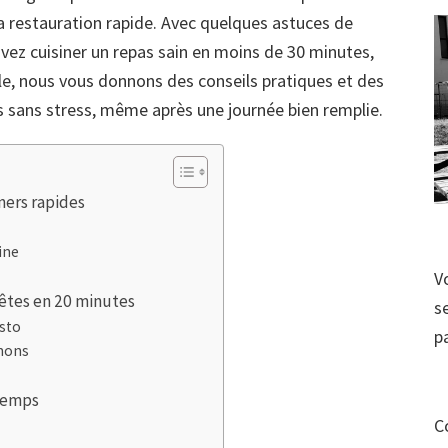
la restauration rapide. Avec quelques astuces de
uvez cuisiner un repas sain en moins de 30 minutes,
icle, nous vous donnons des conseils pratiques et des
s sans stress, même après une journée bien remplie.
îners rapides
ine
V
rêtes en 20 minutes
s
esto
p
gnons
 temps
C