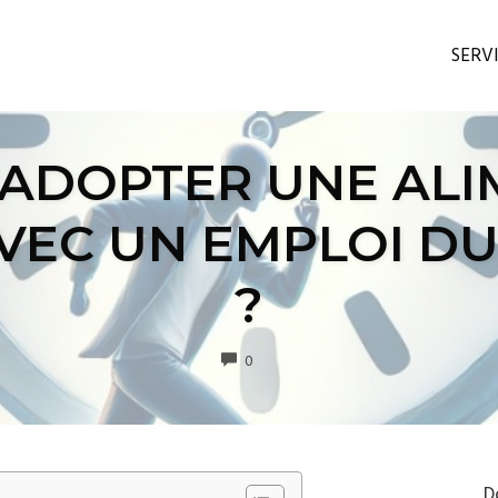
SERV
ADOPTER UNE ALI
VEC UN EMPLOI D
?
COMMENTS
0
D