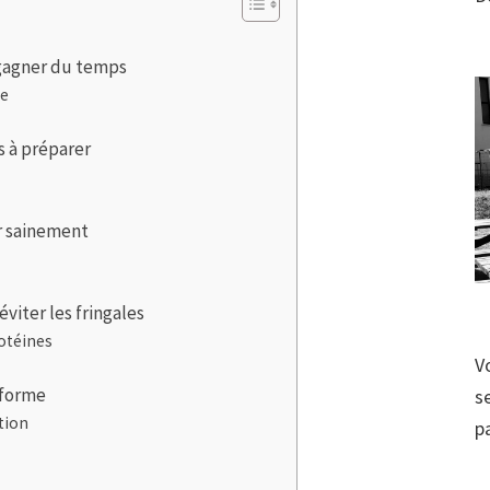
r gagner du temps
re
s à préparer
r sainement
éviter les fringales
rotéines
V
 forme
s
tion
p