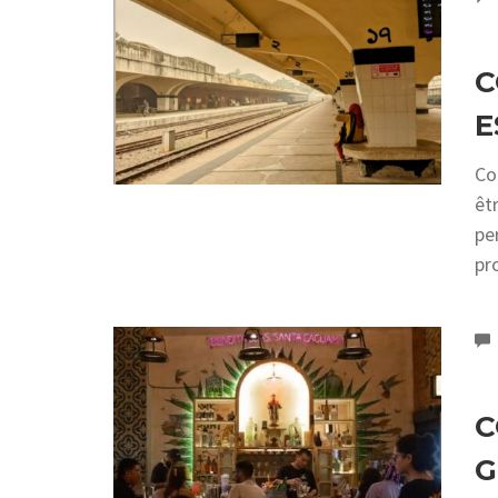
C
E
Co
êt
pe
pr
C
G