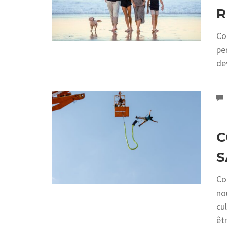
R
Co
pe
de
C
S
Co
no
cu
êt