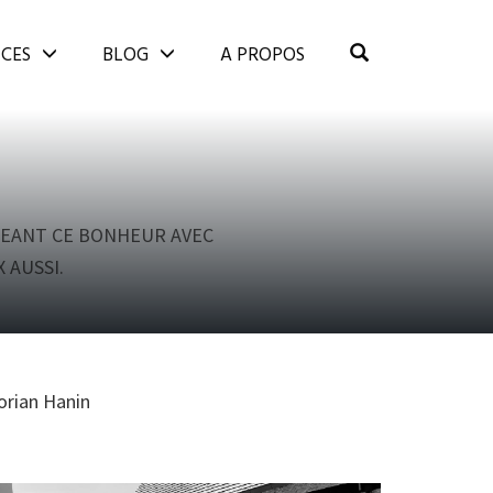
OPEN SEARCH
ICES
BLOG
A PROPOS
GEANT CE BONHEUR AVEC
 AUSSI.
orian Hanin