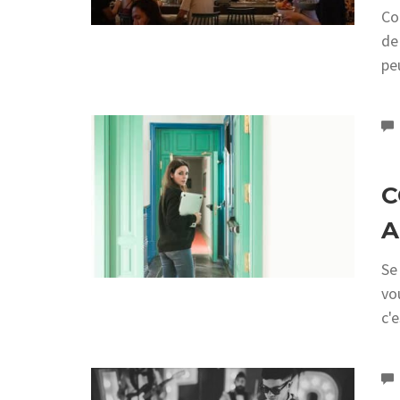
Co
de
pe
C
A
Se
vo
c'