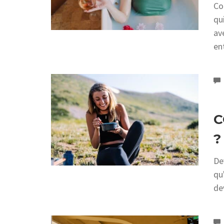
Co
qu
av
en
C
?
De
qu
de