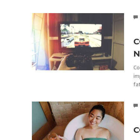
C
N
Co
im
fa
C