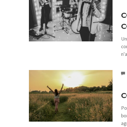
C
C
Un
co
n'
C
Po
bo
ag